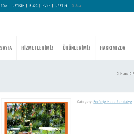
IZDA
İLETİŞİM
BLOG
KVKK
ÜRETİM
SAYFA
HİZMETLERİMİZ
ÜRÜNLERİMİZ
HAKKIMIZDA
Home
F
Category:
Ferforje Masa Sandalye