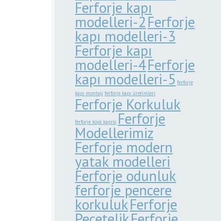
Ferforje kapı
modelleri-2
Ferforje
kapı modelleri-3
Ferforje kapı
modelleri-4
Ferforje
kapı modelleri-5
ferforje
kapı montajı
ferforje kapı üretimleri
Ferforje Korkuluk
Ferforje
ferforje köşk kapısı
Modellerimiz
Ferforje modern
yatak modelleri
Ferforje odunluk
ferforje pencere
korkuluk
Ferforje
Peçetelik
Ferforje