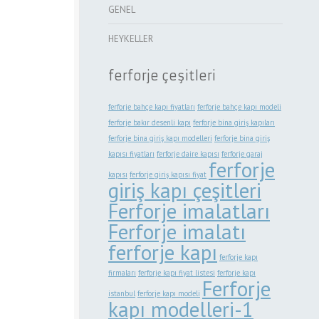
GENEL
HEYKELLER
ferforje çeşitleri
ferforje bahçe kapı fiyatları
ferforje bahçe kapı modeli
ferforje bakır desenli kapı
ferforje bina giriş kapıları
ferforje bina giriş kapı modelleri
ferforje bina giriş
kapısı fiyatları
ferforje daire kapısı
ferforje garaj
ferforje
kapısı
ferforje giriş kapısı fiyat
giriş kapı çeşitleri
Ferforje imalatları
Ferforje imalatı
ferforje kapı
ferforje kapı
firmaları
ferforje kapı fiyat listesi
ferforje kapı
Ferforje
istanbul
ferforje kapı modeli
kapı modelleri-1