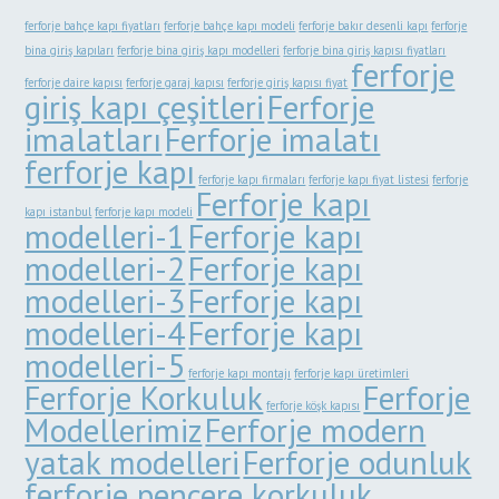
ferforje bahçe kapı fiyatları
ferforje bahçe kapı modeli
ferforje bakır desenli kapı
ferforje
bina giriş kapıları
ferforje bina giriş kapı modelleri
ferforje bina giriş kapısı fiyatları
ferforje
ferforje daire kapısı
ferforje garaj kapısı
ferforje giriş kapısı fiyat
giriş kapı çeşitleri
Ferforje
imalatları
Ferforje imalatı
ferforje kapı
ferforje kapı firmaları
ferforje kapı fiyat listesi
ferforje
Ferforje kapı
kapı istanbul
ferforje kapı modeli
modelleri-1
Ferforje kapı
modelleri-2
Ferforje kapı
modelleri-3
Ferforje kapı
modelleri-4
Ferforje kapı
modelleri-5
ferforje kapı montajı
ferforje kapı üretimleri
Ferforje Korkuluk
Ferforje
ferforje köşk kapısı
Modellerimiz
Ferforje modern
yatak modelleri
Ferforje odunluk
ferforje pencere korkuluk