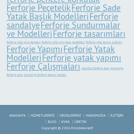
Ferforje Peçetelik
Ferforje Sade
Yatak Başlık Modelleri
Ferforje
sandalye
Ferforje Sundurmalar
ve Modelleri
Ferforje tasarımları
ferforje villa giriş kapıları
ferforje villa giriş kapı modelleri
ferforje villa kapısı üretimi
Ferforje Yapımı
Ferforje Yatak
Modelleri
Ferforje yatak yapımı
Ferforje Çalışmaları
istanbul ferforje kapı
ümraniye
ferforje kapı
ümraniye ferforje kapısı imalatı
ANASAYFA
HİZMETLERİMİZ
ÜRÜNLERİMİZ
HAKKIMIZDA
İLETİŞİM
BLOG
KVKK
ÜRETİM
Copyright © 2016 Emirdekoratif