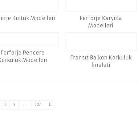
forje Koltuk Modelleri
Ferforje Karyola
Modelleri
Ferforje Pencere
Fransız Balkon Korkuluk
Korkuluk Modelleri
İmalati
2
3
…
207