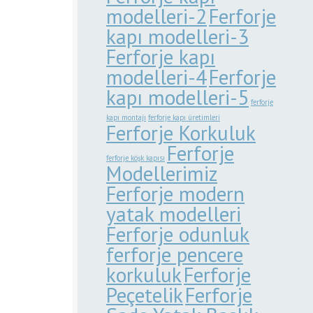
modelleri-2
Ferforje
kapı modelleri-3
Ferforje kapı
modelleri-4
Ferforje
kapı modelleri-5
ferforje
kapı montajı
ferforje kapı üretimleri
Ferforje Korkuluk
Ferforje
ferforje köşk kapısı
Modellerimiz
Ferforje modern
yatak modelleri
Ferforje odunluk
ferforje pencere
korkuluk
Ferforje
Peçetelik
Ferforje