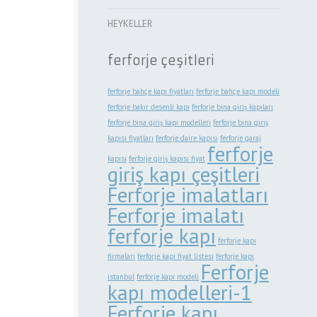
HEYKELLER
ferforje çeşitleri
ferforje bahçe kapı fiyatları
ferforje bahçe kapı modeli
ferforje bakır desenli kapı
ferforje bina giriş kapıları
ferforje bina giriş kapı modelleri
ferforje bina giriş
kapısı fiyatları
ferforje daire kapısı
ferforje garaj
ferforje
kapısı
ferforje giriş kapısı fiyat
giriş kapı çeşitleri
Ferforje imalatları
Ferforje imalatı
ferforje kapı
ferforje kapı
firmaları
ferforje kapı fiyat listesi
ferforje kapı
Ferforje
istanbul
ferforje kapı modeli
kapı modelleri-1
Ferforje kapı