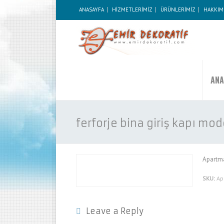
ANASAYFA
HİZMETLERİMİZ
ÜRÜNLERİMİZ
HAKKIM
ANA
ferforje bina giriş kapı mod
Apartma
SKU:
Apa
Leave a Reply