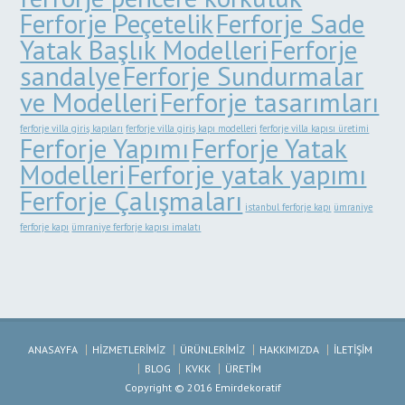
Ferforje Peçetelik
Ferforje Sade
Yatak Başlık Modelleri
Ferforje
sandalye
Ferforje Sundurmalar
ve Modelleri
Ferforje tasarımları
ferforje villa giriş kapıları
ferforje villa giriş kapı modelleri
ferforje villa kapısı üretimi
Ferforje Yapımı
Ferforje Yatak
Modelleri
Ferforje yatak yapımı
Ferforje Çalışmaları
istanbul ferforje kapı
ümraniye
ferforje kapı
ümraniye ferforje kapısı imalatı
ANASAYFA
HİZMETLERİMİZ
ÜRÜNLERİMİZ
HAKKIMIZDA
İLETİŞİM
BLOG
KVKK
ÜRETİM
Copyright © 2016 Emirdekoratif