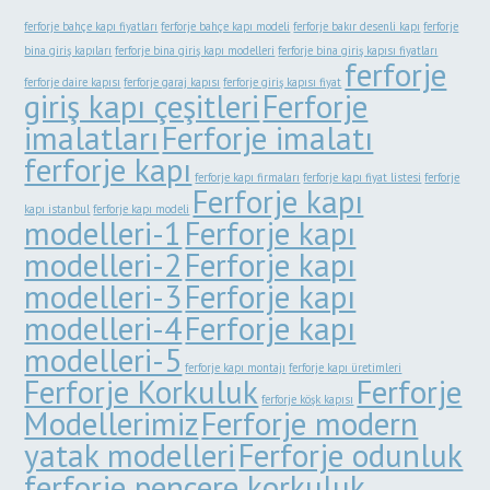
ferforje bahçe kapı fiyatları
ferforje bahçe kapı modeli
ferforje bakır desenli kapı
ferforje
bina giriş kapıları
ferforje bina giriş kapı modelleri
ferforje bina giriş kapısı fiyatları
ferforje
ferforje daire kapısı
ferforje garaj kapısı
ferforje giriş kapısı fiyat
giriş kapı çeşitleri
Ferforje
imalatları
Ferforje imalatı
ferforje kapı
ferforje kapı firmaları
ferforje kapı fiyat listesi
ferforje
Ferforje kapı
kapı istanbul
ferforje kapı modeli
modelleri-1
Ferforje kapı
modelleri-2
Ferforje kapı
modelleri-3
Ferforje kapı
modelleri-4
Ferforje kapı
modelleri-5
ferforje kapı montajı
ferforje kapı üretimleri
Ferforje Korkuluk
Ferforje
ferforje köşk kapısı
Modellerimiz
Ferforje modern
yatak modelleri
Ferforje odunluk
ferforje pencere korkuluk