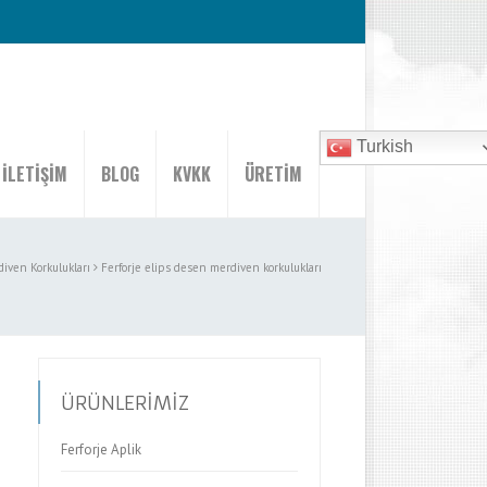
Turkish
İLETİŞİM
BLOG
KVKK
ÜRETİM
diven Korkulukları
Ferforje elips desen merdiven korkulukları
ÜRÜNLERİMİZ
Ferforje Aplik