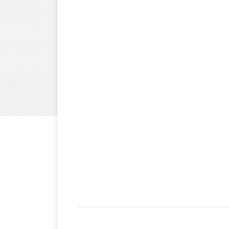
Ferforje Kanepe
Modelleri
Fer
Ferforje Yavrulu Yatak
Modelleri