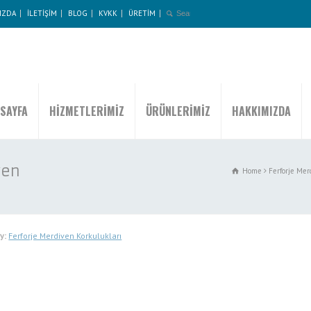
IZDA
İLETİŞİM
BLOG
KVKK
ÜRETİM
SAYFA
HİZMETLERİMİZ
ÜRÜNLERİMİZ
HAKKIMIZDA
ven
Home
Ferforje Mer
y:
Ferforje Merdiven Korkulukları