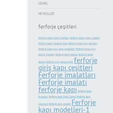
GENEL
HEYKELLER
ferforje çeşitleri
ferforje bahçe kapı fiyatları
ferforje bahçe kapı modeli
ferforje bakır desenli kapı
ferforje bina giriş kapıları
ferforje bina giriş kapı modelleri
ferforje bina giriş
kapısı fiyatları
ferforje daire kapısı
ferforje garaj
ferforje
kapısı
ferforje giriş kapısı fiyat
giriş kapı çeşitleri
Ferforje imalatları
Ferforje imalatı
ferforje kapı
ferforje kapı
firmaları
ferforje kapı fiyat listesi
ferforje kapı
Ferforje
istanbul
ferforje kapı modeli
kapı modelleri-1