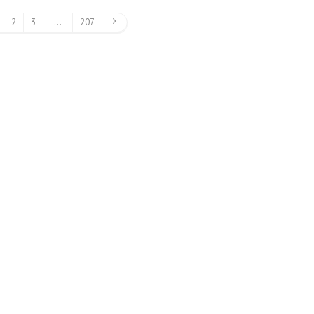
2
3
…
207