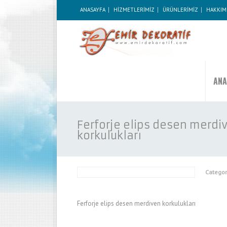
ANASAYFA
HİZMETLERİMİZ
ÜRÜNLERİMİZ
HAKKIM
ANA
Ferforje elips desen merdi
korkulukları
Categor
Ferforje elips desen merdiven korkulukları