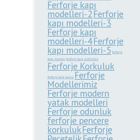
Ferforje kapı
modelleri-2
Ferforje
kapı modelleri-3
Ferforje kapı
modelleri-4
Ferforje
kapı modelleri-5
ferforje
kapı montajı
ferforje kapı üretimleri
Ferforje Korkuluk
Ferforje
ferforje köşk kapısı
Modellerimiz
Ferforje modern
yatak modelleri
Ferforje odunluk
ferforje pencere
korkuluk
Ferforje
Peçetelik
Ferforje