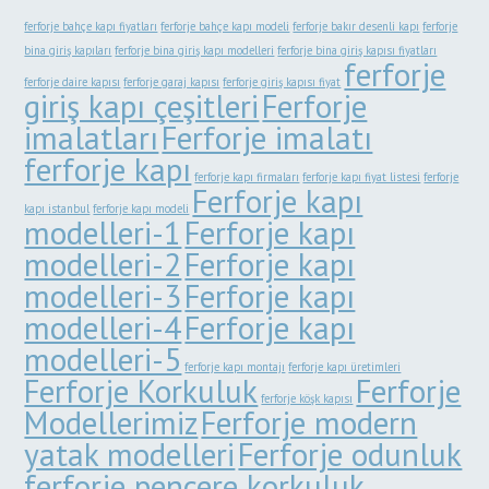
ferforje bahçe kapı fiyatları
ferforje bahçe kapı modeli
ferforje bakır desenli kapı
ferforje
bina giriş kapıları
ferforje bina giriş kapı modelleri
ferforje bina giriş kapısı fiyatları
ferforje
ferforje daire kapısı
ferforje garaj kapısı
ferforje giriş kapısı fiyat
giriş kapı çeşitleri
Ferforje
imalatları
Ferforje imalatı
ferforje kapı
ferforje kapı firmaları
ferforje kapı fiyat listesi
ferforje
Ferforje kapı
kapı istanbul
ferforje kapı modeli
modelleri-1
Ferforje kapı
modelleri-2
Ferforje kapı
modelleri-3
Ferforje kapı
modelleri-4
Ferforje kapı
modelleri-5
ferforje kapı montajı
ferforje kapı üretimleri
Ferforje Korkuluk
Ferforje
ferforje köşk kapısı
Modellerimiz
Ferforje modern
yatak modelleri
Ferforje odunluk
ferforje pencere korkuluk