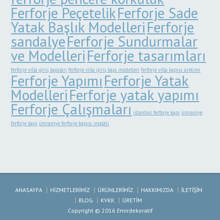
Ferforje Peçetelik
Ferforje Sade
Yatak Başlık Modelleri
Ferforje
sandalye
Ferforje Sundurmalar
ve Modelleri
Ferforje tasarımları
ferforje villa giriş kapıları
ferforje villa giriş kapı modelleri
ferforje villa kapısı üretimi
Ferforje Yapımı
Ferforje Yatak
Modelleri
Ferforje yatak yapımı
Ferforje Çalışmaları
istanbul ferforje kapı
ümraniye
ferforje kapı
ümraniye ferforje kapısı imalatı
ANASAYFA
HİZMETLERİMİZ
ÜRÜNLERİMİZ
HAKKIMIZDA
İLETİŞİM
BLOG
KVKK
ÜRETİM
Copyright © 2016 Emirdekoratif