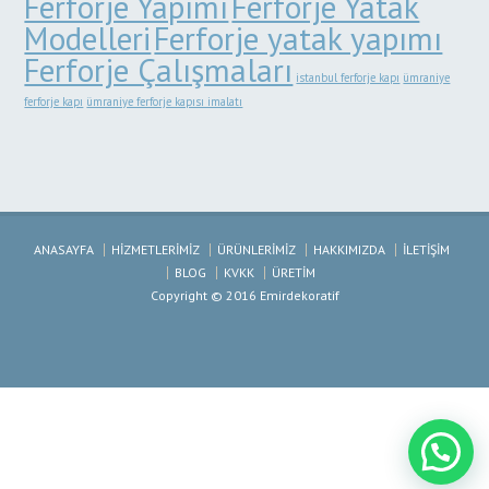
Ferforje Yapımı
Ferforje Yatak
Modelleri
Ferforje yatak yapımı
Ferforje Çalışmaları
istanbul ferforje kapı
ümraniye
ferforje kapı
ümraniye ferforje kapısı imalatı
ANASAYFA
HİZMETLERİMİZ
ÜRÜNLERİMİZ
HAKKIMIZDA
İLETİŞİM
BLOG
KVKK
ÜRETİM
Copyright © 2016 Emirdekoratif