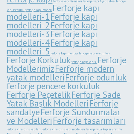
ferforje kapı firmaları
ferforje kapı fiyat listesi
ferforje
Ferforje kapı
kapı istanbul
ferforje kapı modeli
modelleri-1
Ferforje kapı
modelleri-2
Ferforje kapı
modelleri-3
Ferforje kapı
modelleri-4
Ferforje kapı
modelleri-5
ferforje kapı montajı
ferforje kapı üretimleri
Ferforje Korkuluk
Ferforje
ferforje köşk kapısı
Modellerimiz
Ferforje modern
yatak modelleri
Ferforje odunluk
ferforje pencere korkuluk
Ferforje Peçetelik
Ferforje Sade
Yatak Başlık Modelleri
Ferforje
sandalye
Ferforje Sundurmalar
ve Modelleri
Ferforje tasarımları
ferforje villa giriş kapıları
ferforje villa giriş kapı modelleri
ferforje villa kapısı üretimi