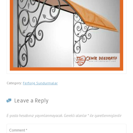
Category:
Ferforje Sundurmalar
Leave a Reply
E-posta hesabınız yayımlanmayacak.
Gerekli alanlar
*
ile işaretlenmişlerdir