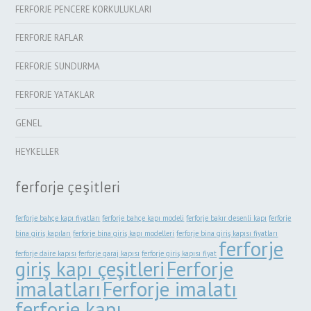
FERFORJE PENCERE KORKULUKLARI
FERFORJE RAFLAR
FERFORJE SUNDURMA
FERFORJE YATAKLAR
GENEL
HEYKELLER
ferforje çeşitleri
ferforje bahçe kapı fiyatları
ferforje bahçe kapı modeli
ferforje bakır desenli kapı
ferforje
bina giriş kapıları
ferforje bina giriş kapı modelleri
ferforje bina giriş kapısı fiyatları
ferforje
ferforje daire kapısı
ferforje garaj kapısı
ferforje giriş kapısı fiyat
giriş kapı çeşitleri
Ferforje
imalatları
Ferforje imalatı
ferforje kapı