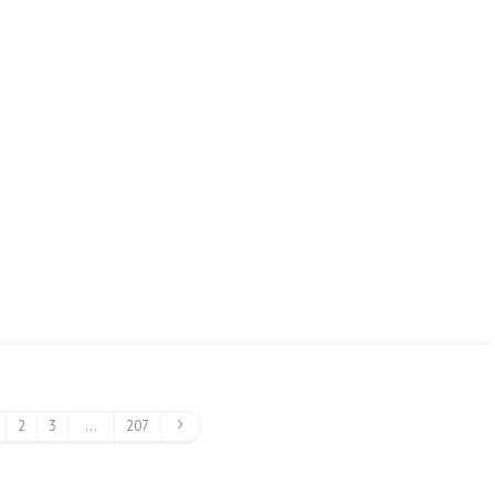
forje Koltuk Modelleri
Ferforje Karyola
Modelleri
Ferforje Pencere
Fransız Balkon Korkuluk
Korkuluk Modelleri
İmalati
2
3
…
207