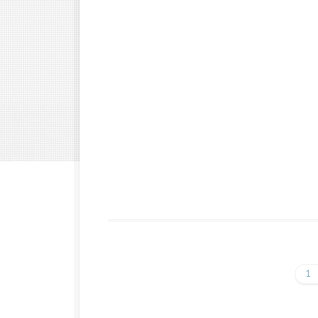
Ferforje Kanepe
Fer
Modelleri
Ferforje Yavrulu Yatak
Modelleri
1