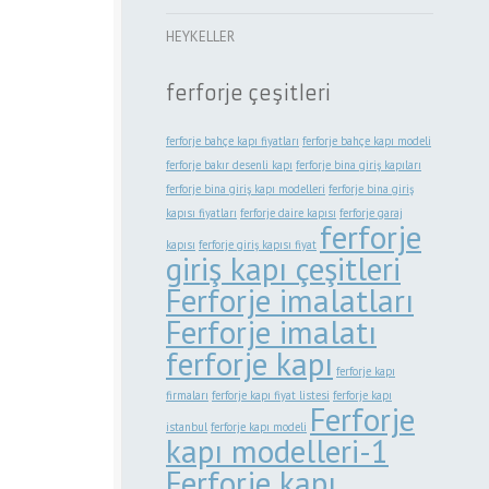
HEYKELLER
ferforje çeşitleri
ferforje bahçe kapı fiyatları
ferforje bahçe kapı modeli
ferforje bakır desenli kapı
ferforje bina giriş kapıları
ferforje bina giriş kapı modelleri
ferforje bina giriş
kapısı fiyatları
ferforje daire kapısı
ferforje garaj
ferforje
kapısı
ferforje giriş kapısı fiyat
giriş kapı çeşitleri
Ferforje imalatları
Ferforje imalatı
ferforje kapı
ferforje kapı
firmaları
ferforje kapı fiyat listesi
ferforje kapı
Ferforje
istanbul
ferforje kapı modeli
kapı modelleri-1
Ferforje kapı