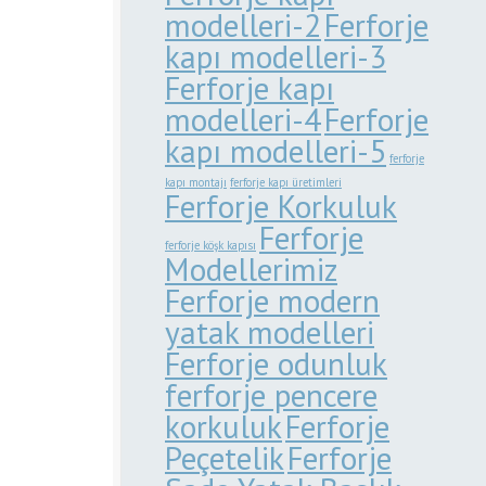
modelleri-2
Ferforje
kapı modelleri-3
Ferforje kapı
modelleri-4
Ferforje
kapı modelleri-5
ferforje
kapı montajı
ferforje kapı üretimleri
Ferforje Korkuluk
Ferforje
ferforje köşk kapısı
Modellerimiz
Ferforje modern
yatak modelleri
Ferforje odunluk
ferforje pencere
korkuluk
Ferforje
Peçetelik
Ferforje