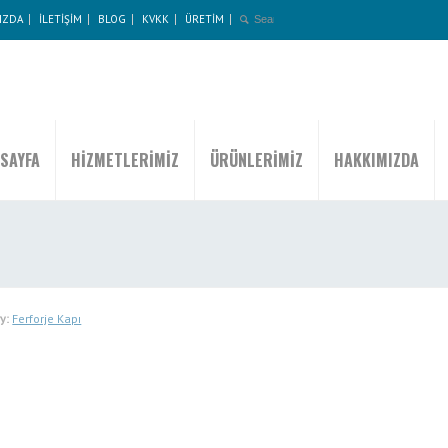
IZDA
İLETİŞİM
BLOG
KVKK
ÜRETİM
SAYFA
HİZMETLERİMİZ
ÜRÜNLERİMİZ
HAKKIMIZDA
y:
Ferforje Kapı