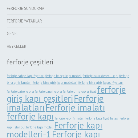
FERFORJE SUNDURMA
FERFORJE YATAKLAR
GENEL
HEYKELLER
ferforje çeşitleri
ferforje bahçe kapı fiyatları
ferforje bahçe kapı modeli
ferforje bakır desenli kapı
ferforje
bina giriş kapıları
ferforje bina giriş kapı modelleri
ferforje bina giriş kapısı fiyatları
ferforje
ferforje daire kapısı
ferforje garaj kapısı
ferforje giriş kapısı fiyat
giriş kapı çeşitleri
Ferforje
imalatları
Ferforje imalatı
ferforje kapı
ferforje kapı firmaları
ferforje kapı fiyat listesi
ferforje
Ferforje kapı
kapı istanbul
ferforje kapı modeli
modelleri-1
Ferforje kapı