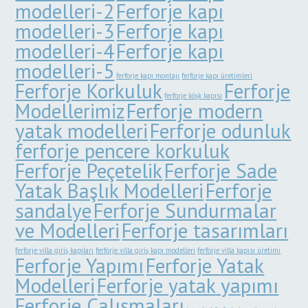
modelleri-2
Ferforje kapı
modelleri-3
Ferforje kapı
modelleri-4
Ferforje kapı
modelleri-5
ferforje kapı montajı
ferforje kapı üretimleri
Ferforje Korkuluk
Ferforje
ferforje köşk kapısı
Modellerimiz
Ferforje modern
yatak modelleri
Ferforje odunluk
ferforje pencere korkuluk
Ferforje Peçetelik
Ferforje Sade
Yatak Başlık Modelleri
Ferforje
sandalye
Ferforje Sundurmalar
ve Modelleri
Ferforje tasarımları
ferforje villa giriş kapıları
ferforje villa giriş kapı modelleri
ferforje villa kapısı üretimi
Ferforje Yapımı
Ferforje Yatak
Modelleri
Ferforje yatak yapımı
Ferforje Çalışmaları