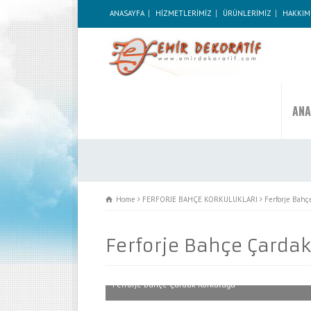
ANASAYFA
HİZMETLERİMİZ
ÜRÜNLERİMİZ
HAKKIM
ANA
Home
FERFORJE BAHÇE KORKULUKLARI
Ferforje Bahç
Ferforje Bahçe Çarda
Ferforje Bahçe Çardak Korkuluğu