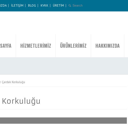
IZDA
İLETİŞİM
BLOG
KVKK
ÜRETİM
SAYFA
HİZMETLERİMİZ
ÜRÜNLERİMİZ
HAKKIMIZDA
e Çardak Korkuluğu
k Korkuluğu