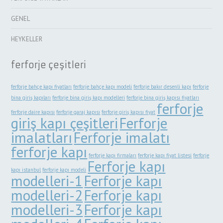
GENEL
HEYKELLER
ferforje çeşitleri
ferforje bahçe kapı fiyatları
ferforje bahçe kapı modeli
ferforje bakır desenli kapı
ferforje
bina giriş kapıları
ferforje bina giriş kapı modelleri
ferforje bina giriş kapısı fiyatları
ferforje
ferforje daire kapısı
ferforje garaj kapısı
ferforje giriş kapısı fiyat
giriş kapı çeşitleri
Ferforje
imalatları
Ferforje imalatı
ferforje kapı
ferforje kapı firmaları
ferforje kapı fiyat listesi
ferforje
Ferforje kapı
kapı istanbul
ferforje kapı modeli
modelleri-1
Ferforje kapı
modelleri-2
Ferforje kapı
modelleri-3
Ferforje kapı