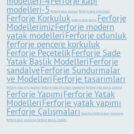
modelleri-4
Ferforje kapı
modelleri-5
ferforje kapı montajı
ferforje kapı üretimleri
Ferforje Korkuluk
Ferforje
ferforje köşk kapısı
Modellerimiz
Ferforje modern
yatak modelleri
Ferforje odunluk
ferforje pencere korkuluk
Ferforje Peçetelik
Ferforje Sade
Yatak Başlık Modelleri
Ferforje
sandalye
Ferforje Sundurmalar
ve Modelleri
Ferforje tasarımları
ferforje villa giriş kapıları
ferforje villa giriş kapı modelleri
ferforje villa kapısı üretimi
Ferforje Yapımı
Ferforje Yatak
Modelleri
Ferforje yatak yapımı
Ferforje Çalışmaları
istanbul ferforje kapı
ümraniye
ferforje kapı
ümraniye ferforje kapısı imalatı