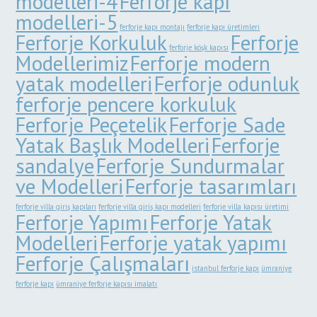
modelleri-4
Ferforje kapı
modelleri-5
ferforje kapı montajı
ferforje kapı üretimleri
Ferforje Korkuluk
Ferforje
ferforje köşk kapısı
Modellerimiz
Ferforje modern
yatak modelleri
Ferforje odunluk
ferforje pencere korkuluk
Ferforje Peçetelik
Ferforje Sade
Yatak Başlık Modelleri
Ferforje
sandalye
Ferforje Sundurmalar
ve Modelleri
Ferforje tasarımları
ferforje villa giriş kapıları
ferforje villa giriş kapı modelleri
ferforje villa kapısı üretimi
Ferforje Yapımı
Ferforje Yatak
Modelleri
Ferforje yatak yapımı
Ferforje Çalışmaları
istanbul ferforje kapı
ümraniye
ferforje kapı
ümraniye ferforje kapısı imalatı