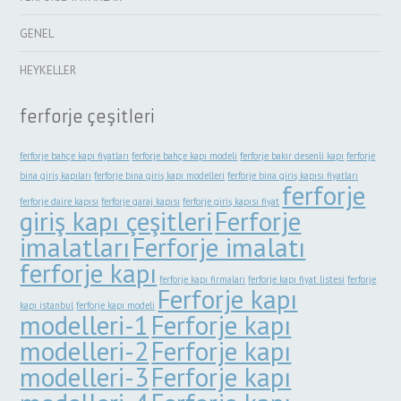
GENEL
HEYKELLER
ferforje çeşitleri
ferforje bahçe kapı fiyatları
ferforje bahçe kapı modeli
ferforje bakır desenli kapı
ferforje
bina giriş kapıları
ferforje bina giriş kapı modelleri
ferforje bina giriş kapısı fiyatları
ferforje
ferforje daire kapısı
ferforje garaj kapısı
ferforje giriş kapısı fiyat
giriş kapı çeşitleri
Ferforje
imalatları
Ferforje imalatı
ferforje kapı
ferforje kapı firmaları
ferforje kapı fiyat listesi
ferforje
Ferforje kapı
kapı istanbul
ferforje kapı modeli
modelleri-1
Ferforje kapı
modelleri-2
Ferforje kapı
modelleri-3
Ferforje kapı