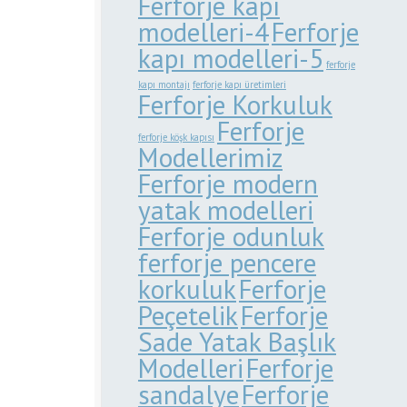
Ferforje kapı
modelleri-4
Ferforje
kapı modelleri-5
ferforje
kapı montajı
ferforje kapı üretimleri
Ferforje Korkuluk
Ferforje
ferforje köşk kapısı
Modellerimiz
Ferforje modern
yatak modelleri
Ferforje odunluk
ferforje pencere
korkuluk
Ferforje
Peçetelik
Ferforje
Sade Yatak Başlık
Modelleri
Ferforje
sandalye
Ferforje