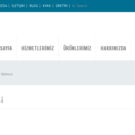
IZDA
İLETİŞİM
BLOG
KVKK
ÜRETİM
SAYFA
HİZMETLERİMİZ
ÜRÜNLERİMİZ
HAKKIMIZDA
r Bölmesi
i