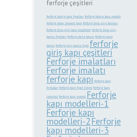
ferforje çeşitleri
ferforje bahçe kapı fiyatları
ferforje bahçe kapı modeli
ferforje bakır desenli kapı
ferforje bina giriş kapıları
ferforje bina giriş kapı modelleri
ferforje bina giriş
kapısı fiyatları
ferforje daire kapısı
ferforje garaj
ferforje
kapısı
ferforje giriş kapısı fiyat
giriş kapı çeşitleri
Ferforje imalatları
Ferforje imalatı
ferforje kapı
ferforje kapı
firmaları
ferforje kapı fiyat listesi
ferforje kapı
Ferforje
istanbul
ferforje kapı modeli
kapı modelleri-1
Ferforje kapı
modelleri-2
Ferforje
kapı modelleri-3