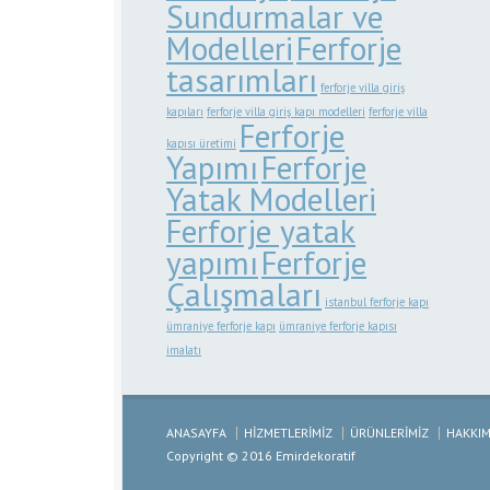
Sundurmalar ve
Modelleri
Ferforje
tasarımları
ferforje villa giriş
kapıları
ferforje villa giriş kapı modelleri
ferforje villa
Ferforje
kapısı üretimi
Yapımı
Ferforje
Yatak Modelleri
Ferforje yatak
yapımı
Ferforje
Çalışmaları
istanbul ferforje kapı
ümraniye ferforje kapı
ümraniye ferforje kapısı
imalatı
ANASAYFA
HİZMETLERİMİZ
ÜRÜNLERİMİZ
HAKKIM
Copyright © 2016 Emirdekoratif