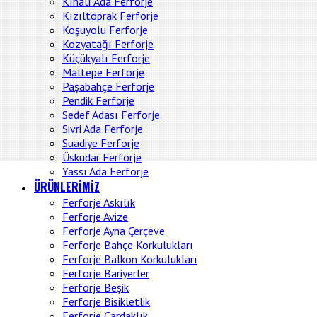
Kınalı Ada Ferforje
Kızıltoprak Ferforje
Koşuyolu Ferforje
Kozyatağı Ferforje
Küçükyalı Ferforje
Maltepe Ferforje
Paşabahçe Ferforje
Pendik Ferforje
Sedef Adası Ferforje
Sivri Ada Ferforje
Suadiye Ferforje
Üsküdar Ferforje
Yassı Ada Ferforje
ÜRÜNLERİMİZ
Ferforje Askılık
Ferforje Avize
Ferforje Ayna Çerçeve
Ferforje Bahçe Korkulukları
Ferforje Balkon Korkulukları
Ferforje Bariyerler
Ferforje Beşik
Ferforje Bisikletlik
Ferforje Çardaklık