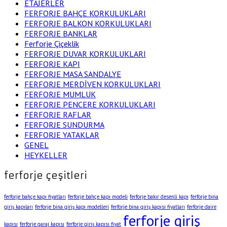
ETAJERLER
FERFORJE BAHÇE KORKULUKLARI
FERFORJE BALKON KORKULUKLARI
FERFORJE BANKLAR
Ferforje Çiçeklik
FERFORJE DUVAR KORKULUKLARI
FERFORJE KAPI
FERFORJE MASA SANDALYE
FERFORJE MERDİVEN KORKULUKLARI
FERFORJE MUMLUK
FERFORJE PENCERE KORKULUKLARI
FERFORJE RAFLAR
FERFORJE SUNDURMA
FERFORJE YATAKLAR
GENEL
HEYKELLER
ferforje çeşitleri
ferforje bahçe kapı fiyatları
ferforje bahçe kapı modeli
ferforje bakır desenli kapı
ferforje bina
giriş kapıları
ferforje bina giriş kapı modelleri
ferforje bina giriş kapısı fiyatları
ferforje daire
ferforje giriş
kapısı
ferforje garaj kapısı
ferforje giriş kapısı fiyat