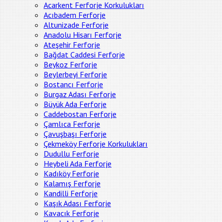
Acarkent Ferforje Korkulukları
Acıbadem Ferforje
Altunizade Ferforje
Anadolu Hisarı Ferforje
Ateşehir Ferforje
Bağdat Caddesi Ferforje
Beykoz Ferforje
Beylerbeyi Ferforje
Bostancı Ferforje
Burgaz Adası Ferforje
Büyük Ada Ferforje
Caddebostan Ferforje
Çamlıca Ferforje
Çavuşbaşı Ferforje
Çekmeköy Ferforje Korkulukları
Dudullu Ferforje
Heybeli Ada Ferforje
Kadıköy Ferforje
Kalamış Ferforje
Kandilli Ferforje
Kaşık Adası Ferforje
Kavacık Ferforje