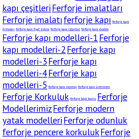
kapı çeşitleri
Ferforje imalatları
Ferforje imalatı
ferforje kapı
ferforje kapı
firmaları
ferforje kapı fiyat listesi
ferforje kapı istanbul
ferforje kapı modeli
Ferforje kapı modelleri-1
Ferforje
kapı modelleri-2
Ferforje kapı
modelleri-3
Ferforje kapı
modelleri-4
Ferforje kapı
modelleri-5
ferforje kapı montajı
ferforje kapı üretimleri
Ferforje Korkuluk
Ferforje
ferforje köşk kapısı
Modellerimiz
Ferforje modern
yatak modelleri
Ferforje odunluk
ferforje pencere korkuluk
Ferforje