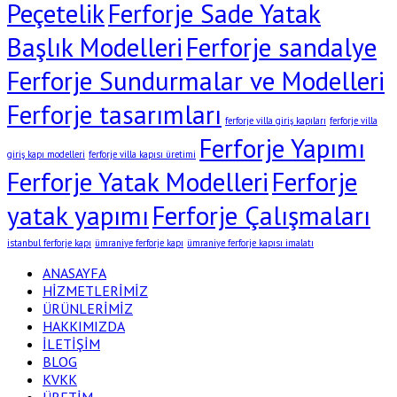
Peçetelik
Ferforje Sade Yatak
Başlık Modelleri
Ferforje sandalye
Ferforje Sundurmalar ve Modelleri
Ferforje tasarımları
ferforje villa giriş kapıları
ferforje villa
Ferforje Yapımı
giriş kapı modelleri
ferforje villa kapısı üretimi
Ferforje Yatak Modelleri
Ferforje
yatak yapımı
Ferforje Çalışmaları
istanbul ferforje kapı
ümraniye ferforje kapı
ümraniye ferforje kapısı imalatı
ANASAYFA
HİZMETLERİMİZ
ÜRÜNLERİMİZ
HAKKIMIZDA
İLETİŞİM
BLOG
KVKK