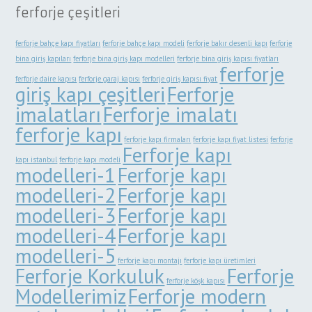
ferforje çeşitleri
ferforje bahçe kapı fiyatları
ferforje bahçe kapı modeli
ferforje bakır desenli kapı
ferforje
bina giriş kapıları
ferforje bina giriş kapı modelleri
ferforje bina giriş kapısı fiyatları
ferforje
ferforje daire kapısı
ferforje garaj kapısı
ferforje giriş kapısı fiyat
giriş kapı çeşitleri
Ferforje
imalatları
Ferforje imalatı
ferforje kapı
ferforje kapı firmaları
ferforje kapı fiyat listesi
ferforje
Ferforje kapı
kapı istanbul
ferforje kapı modeli
modelleri-1
Ferforje kapı
modelleri-2
Ferforje kapı
modelleri-3
Ferforje kapı
modelleri-4
Ferforje kapı
modelleri-5
ferforje kapı montajı
ferforje kapı üretimleri
Ferforje Korkuluk
Ferforje
ferforje köşk kapısı
Modellerimiz
Ferforje modern