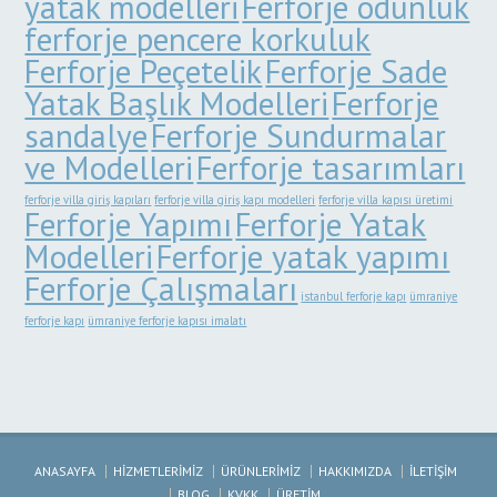
yatak modelleri
Ferforje odunluk
ferforje pencere korkuluk
Ferforje Peçetelik
Ferforje Sade
Yatak Başlık Modelleri
Ferforje
sandalye
Ferforje Sundurmalar
ve Modelleri
Ferforje tasarımları
ferforje villa giriş kapıları
ferforje villa giriş kapı modelleri
ferforje villa kapısı üretimi
Ferforje Yapımı
Ferforje Yatak
Modelleri
Ferforje yatak yapımı
Ferforje Çalışmaları
istanbul ferforje kapı
ümraniye
ferforje kapı
ümraniye ferforje kapısı imalatı
ANASAYFA
HİZMETLERİMİZ
ÜRÜNLERİMİZ
HAKKIMIZDA
İLETİŞİM
BLOG
KVKK
ÜRETİM