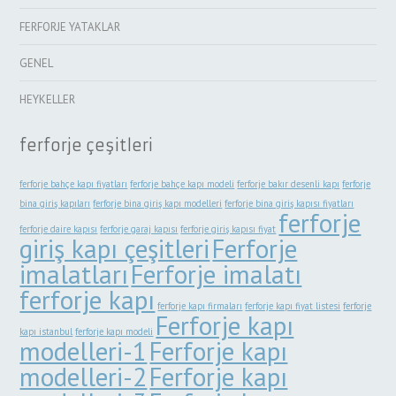
FERFORJE YATAKLAR
GENEL
HEYKELLER
ferforje çeşitleri
ferforje bahçe kapı fiyatları
ferforje bahçe kapı modeli
ferforje bakır desenli kapı
ferforje
bina giriş kapıları
ferforje bina giriş kapı modelleri
ferforje bina giriş kapısı fiyatları
ferforje
ferforje daire kapısı
ferforje garaj kapısı
ferforje giriş kapısı fiyat
giriş kapı çeşitleri
Ferforje
imalatları
Ferforje imalatı
ferforje kapı
ferforje kapı firmaları
ferforje kapı fiyat listesi
ferforje
Ferforje kapı
kapı istanbul
ferforje kapı modeli
modelleri-1
Ferforje kapı
modelleri-2
Ferforje kapı