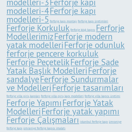
modelleri-3
Ferforje kapı
modelleri-4
Ferforje kapı
modelleri-5
ferforje kapı montajı
ferforje kapı üretimleri
Ferforje Korkuluk
Ferforje
ferforje köşk kapısı
Modellerimiz
Ferforje modern
yatak modelleri
Ferforje odunluk
ferforje pencere korkuluk
Ferforje Peçetelik
Ferforje Sade
Yatak Başlık Modelleri
Ferforje
sandalye
Ferforje Sundurmalar
ve Modelleri
Ferforje tasarımları
ferforje villa giriş kapıları
ferforje villa giriş kapı modelleri
ferforje villa kapısı üretimi
Ferforje Yapımı
Ferforje Yatak
Modelleri
Ferforje yatak yapımı
Ferforje Çalışmaları
istanbul ferforje kapı
ümraniye
ferforje kapı
ümraniye ferforje kapısı imalatı