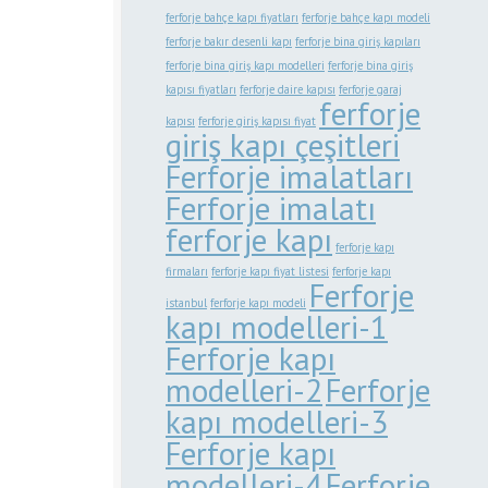
ferforje bahçe kapı fiyatları
ferforje bahçe kapı modeli
ferforje bakır desenli kapı
ferforje bina giriş kapıları
ferforje bina giriş kapı modelleri
ferforje bina giriş
kapısı fiyatları
ferforje daire kapısı
ferforje garaj
ferforje
kapısı
ferforje giriş kapısı fiyat
giriş kapı çeşitleri
Ferforje imalatları
Ferforje imalatı
ferforje kapı
ferforje kapı
firmaları
ferforje kapı fiyat listesi
ferforje kapı
Ferforje
istanbul
ferforje kapı modeli
kapı modelleri-1
Ferforje kapı
modelleri-2
Ferforje
kapı modelleri-3
Ferforje kapı
modelleri-4
Ferforje