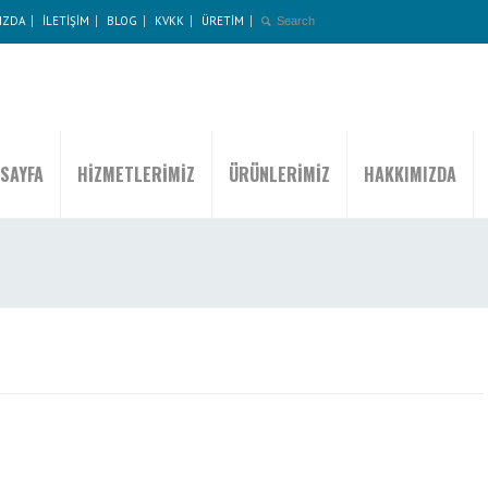
IZDA
İLETİŞİM
BLOG
KVKK
ÜRETİM
SAYFA
HİZMETLERİMİZ
ÜRÜNLERİMİZ
HAKKIMIZDA