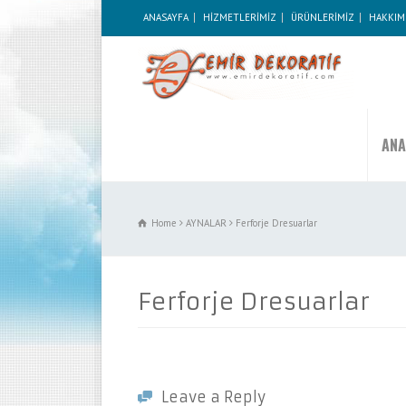
ANASAYFA
HİZMETLERİMİZ
ÜRÜNLERİMİZ
HAKKIM
ANA
Home
AYNALAR
Ferforje Dresuarlar
Ferforje Dresuarlar
Leave a Reply