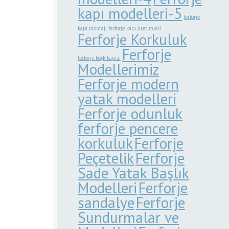
kapı modelleri-5
ferforje
kapı montajı
ferforje kapı üretimleri
Ferforje Korkuluk
Ferforje
ferforje köşk kapısı
Modellerimiz
Ferforje modern
yatak modelleri
Ferforje odunluk
ferforje pencere
korkuluk
Ferforje
Peçetelik
Ferforje
Sade Yatak Başlık
Modelleri
Ferforje
sandalye
Ferforje
Sundurmalar ve