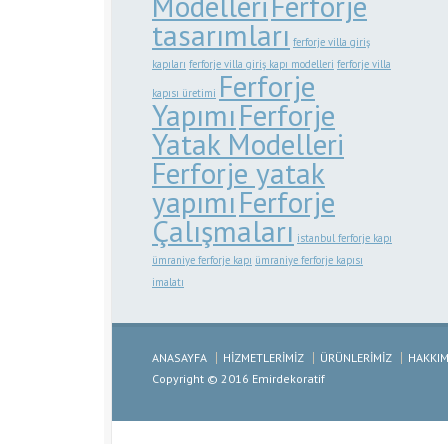
Modelleri
Ferforje
tasarımları
ferforje villa giriş
kapıları
ferforje villa giriş kapı modelleri
ferforje villa
Ferforje
kapısı üretimi
Yapımı
Ferforje
Yatak Modelleri
Ferforje yatak
yapımı
Ferforje
Çalışmaları
istanbul ferforje kapı
ümraniye ferforje kapı
ümraniye ferforje kapısı
imalatı
ANASAYFA
HİZMETLERİMİZ
ÜRÜNLERİMİZ
HAKKIM
Copyright © 2016 Emirdekoratif