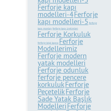
Ferforje kapı
modelleri-4
Ferforje
kapı modelleri-5
ferforje
kapı montajı
ferforje kapı üretimleri
Ferforje Korkuluk
Ferforje
ferforje köşk kapısı
Modellerimiz
Ferforje modern
yatak modelleri
Ferforje odunluk
ferforje pencere
korkuluk
Ferforje
Peçetelik
Ferforje
Sade Yatak Başlık
Modelleri
Ferforje