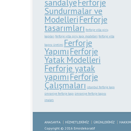
sandalye
Ferforje
Sundurmalar ve
Modelleri
Ferforje
tasarımları
ferforje villa giriş
kapıları
ferforje villa giriş kapı modelleri
ferforje villa
Ferforje
kapısı üretimi
Yapımı
Ferforje
Yatak Modelleri
Ferforje yatak
yapımı
Ferforje
Çalışmaları
istanbul ferforje kapı
ümraniye ferforje kapı
ümraniye ferforje kapısı
imalatı
ANASAYFA
HİZMETLERİMİZ
ÜRÜNLERİMİZ
HAKKIM
Copyright © 2016 Emirdekoratif