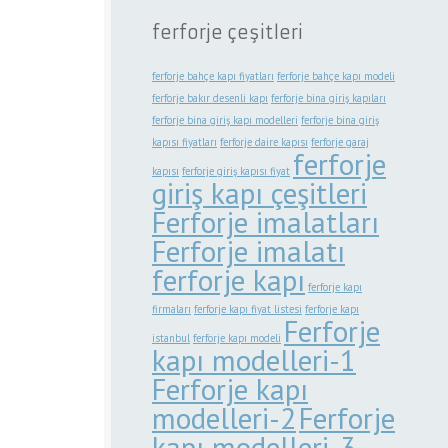
ferforje çeşitleri
ferforje bahçe kapı fiyatları
ferforje bahçe kapı modeli
ferforje bakır desenli kapı
ferforje bina giriş kapıları
ferforje bina giriş kapı modelleri
ferforje bina giriş
kapısı fiyatları
ferforje daire kapısı
ferforje garaj
ferforje
kapısı
ferforje giriş kapısı fiyat
giriş kapı çeşitleri
Ferforje imalatları
Ferforje imalatı
ferforje kapı
ferforje kapı
firmaları
ferforje kapı fiyat listesi
ferforje kapı
Ferforje
istanbul
ferforje kapı modeli
kapı modelleri-1
Ferforje kapı
modelleri-2
Ferforje
kapı modelleri-3