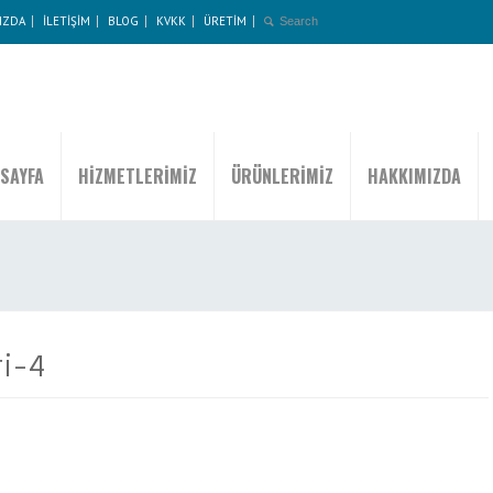
IZDA
İLETİŞİM
BLOG
KVKK
ÜRETİM
SAYFA
HİZMETLERİMİZ
ÜRÜNLERİMİZ
HAKKIMIZDA
ri-4