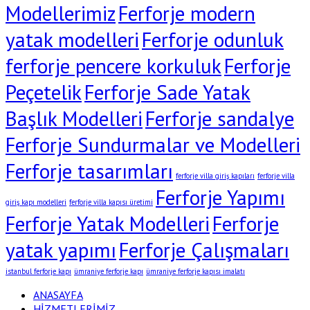
Modellerimiz
Ferforje modern
yatak modelleri
Ferforje odunluk
ferforje pencere korkuluk
Ferforje
Peçetelik
Ferforje Sade Yatak
Başlık Modelleri
Ferforje sandalye
Ferforje Sundurmalar ve Modelleri
Ferforje tasarımları
ferforje villa giriş kapıları
ferforje villa
Ferforje Yapımı
giriş kapı modelleri
ferforje villa kapısı üretimi
Ferforje Yatak Modelleri
Ferforje
yatak yapımı
Ferforje Çalışmaları
istanbul ferforje kapı
ümraniye ferforje kapı
ümraniye ferforje kapısı imalatı
ANASAYFA
HİZMETLERİMİZ