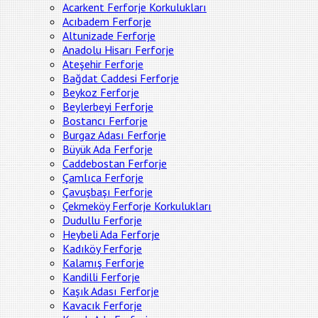
Acarkent Ferforje Korkulukları
Acıbadem Ferforje
Altunizade Ferforje
Anadolu Hisarı Ferforje
Ateşehir Ferforje
Bağdat Caddesi Ferforje
Beykoz Ferforje
Beylerbeyi Ferforje
Bostancı Ferforje
Burgaz Adası Ferforje
Büyük Ada Ferforje
Caddebostan Ferforje
Çamlıca Ferforje
Çavuşbaşı Ferforje
Çekmeköy Ferforje Korkulukları
Dudullu Ferforje
Heybeli Ada Ferforje
Kadıköy Ferforje
Kalamış Ferforje
Kandilli Ferforje
Kaşık Adası Ferforje
Kavacık Ferforje