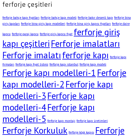
ferforje çeşitleri
ferforje bahçe kapı fiyatları
ferforje bahçe kapı modeli
ferforje bakır desenli kapı
ferforje bina
giriş kapıları
ferforje bina giriş kapı modelleri
ferforje bina giriş kapısı fiyatları
ferforje daire
ferforje giriş
kapısı
ferforje garaj kapısı
ferforje giriş kapısı fiyat
kapı çeşitleri
Ferforje imalatları
Ferforje imalatı
ferforje kapı
ferforje kapı
firmaları
ferforje kapı fiyat listesi
ferforje kapı istanbul
ferforje kapı modeli
Ferforje kapı modelleri-1
Ferforje
kapı modelleri-2
Ferforje kapı
modelleri-3
Ferforje kapı
modelleri-4
Ferforje kapı
modelleri-5
ferforje kapı montajı
ferforje kapı üretimleri
Ferforje Korkuluk
Ferforje
ferforje köşk kapısı