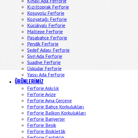
Kınalı Ada Ferforje
Kızıltoprak Ferforje
Koşuyolu Ferforje
Kozyatağı Ferforje
Küçükyalı Ferforje
Maltepe Ferforje
Paşabahçe Ferforje
Pendik Ferforje
Sedef Adası Ferforje
Sivri Ada Ferforje
Suadiye Ferforje
Üsküdar Ferforje
Yassı Ada Ferforje
ÜRÜNLERİMİZ
Ferforje Askılık
Ferforje Avize
Ferforje Ayna Çerçeve
Ferforje Bahçe Korkulukları
Ferforje Balkon Korkulukları
Ferforje Bariyerler
Ferforje Beşik
Ferforje Bisikletlik
Ferforje Çardaklık