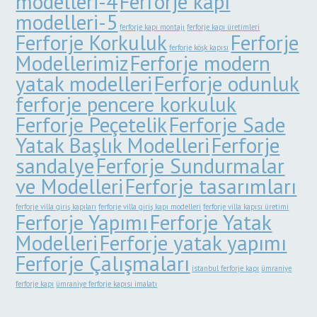
modelleri-4
Ferforje kapı
modelleri-5
ferforje kapı montajı
ferforje kapı üretimleri
Ferforje Korkuluk
Ferforje
ferforje köşk kapısı
Modellerimiz
Ferforje modern
yatak modelleri
Ferforje odunluk
ferforje pencere korkuluk
Ferforje Peçetelik
Ferforje Sade
Yatak Başlık Modelleri
Ferforje
sandalye
Ferforje Sundurmalar
ve Modelleri
Ferforje tasarımları
ferforje villa giriş kapıları
ferforje villa giriş kapı modelleri
ferforje villa kapısı üretimi
Ferforje Yapımı
Ferforje Yatak
Modelleri
Ferforje yatak yapımı
Ferforje Çalışmaları
istanbul ferforje kapı
ümraniye
ferforje kapı
ümraniye ferforje kapısı imalatı