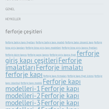
GENEL
HEYKELLER
ferforje çeşitleri
ferforje bahçe kapı fiyatları
ferforje bahçe kapı modeli
ferforje bakır desenli kapı
ferforje
bina giriş kapıları
ferforje bina giriş kapı modelleri
ferforje bina giriş kapısı fiyatları
ferforje
ferforje daire kapısı
ferforje garaj kapısı
ferforje giriş kapısı fiyat
giriş kapı çeşitleri
Ferforje
imalatları
Ferforje imalatı
ferforje kapı
ferforje kapı firmaları
ferforje kapı fiyat listesi
ferforje
Ferforje kapı
kapı istanbul
ferforje kapı modeli
modelleri-1
Ferforje kapı
modelleri-2
Ferforje kapı
modelleri-3
Ferforje kapı