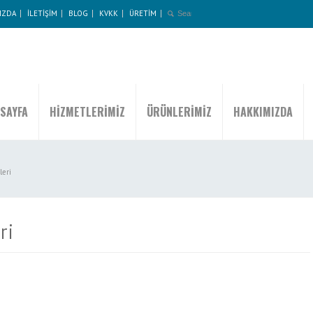
IZDA
İLETİŞİM
BLOG
KVKK
ÜRETİM
SAYFA
HİZMETLERİMİZ
ÜRÜNLERİMİZ
HAKKIMIZDA
leri
ri