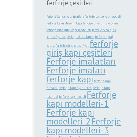
ferforje çeşitleri
ferforje bahçe kapı fiyatları
ferforje bahçe kapı modeli
ferforje bakır desenli kapı
ferforje bina giriş kapıları
ferforje bina giriş kapı modelleri
ferforje bina giriş
kapısı fiyatları
ferforje daire kapısı
ferforje garaj
ferforje
kapısı
ferforje giriş kapısı fiyat
giriş kapı çeşitleri
Ferforje imalatları
Ferforje imalatı
ferforje kapı
ferforje kapı
firmaları
ferforje kapı fiyat listesi
ferforje kapı
Ferforje
istanbul
ferforje kapı modeli
kapı modelleri-1
Ferforje kapı
modelleri-2
Ferforje
kapı modelleri-3