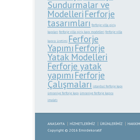
Sundurmalar ve
Modelleri
Ferforje
tasarımları
ferforje villa giriş
kapıları
ferforje villa giriş kapı modelleri
ferforje villa
Ferforje
kapısı üretimi
Yapımı
Ferforje
Yatak Modelleri
Ferforje yatak
yapımı
Ferforje
Çalışmaları
istanbul ferforje kapı
ümraniye ferforje kapı
ümraniye ferforje kapısı
imalatı
ANASAYFA
HİZMETLERİMİZ
ÜRÜNLERİMİZ
HAKKIM
Copyright © 2016 Emirdekoratif