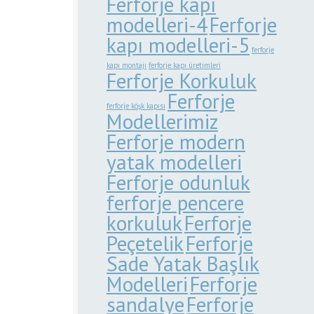
Ferforje kapı
modelleri-4
Ferforje
kapı modelleri-5
ferforje
kapı montajı
ferforje kapı üretimleri
Ferforje Korkuluk
Ferforje
ferforje köşk kapısı
Modellerimiz
Ferforje modern
yatak modelleri
Ferforje odunluk
ferforje pencere
korkuluk
Ferforje
Peçetelik
Ferforje
Sade Yatak Başlık
Modelleri
Ferforje
sandalye
Ferforje