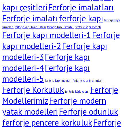
kapı çeşitleri
Ferforje imalatları
Ferforje imalatı
ferforje kapı
ferforje kapı
firmaları
ferforje kapı fiyat listesi
ferforje kapı istanbul
ferforje kapı modeli
Ferforje kapı modelleri-1
Ferforje
kapı modelleri-2
Ferforje kapı
modelleri-3
Ferforje kapı
modelleri-4
Ferforje kapı
modelleri-5
ferforje kapı montajı
ferforje kapı üretimleri
Ferforje Korkuluk
Ferforje
ferforje köşk kapısı
Modellerimiz
Ferforje modern
yatak modelleri
Ferforje odunluk
ferforje pencere korkuluk
Ferforje