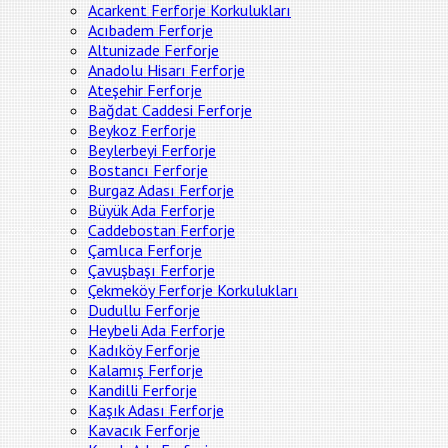
Acarkent Ferforje Korkulukları
Acıbadem Ferforje
Altunizade Ferforje
Anadolu Hisarı Ferforje
Ateşehir Ferforje
Bağdat Caddesi Ferforje
Beykoz Ferforje
Beylerbeyi Ferforje
Bostancı Ferforje
Burgaz Adası Ferforje
Büyük Ada Ferforje
Caddebostan Ferforje
Çamlıca Ferforje
Çavuşbaşı Ferforje
Çekmeköy Ferforje Korkulukları
Dudullu Ferforje
Heybeli Ada Ferforje
Kadıköy Ferforje
Kalamış Ferforje
Kandilli Ferforje
Kaşık Adası Ferforje
Kavacık Ferforje