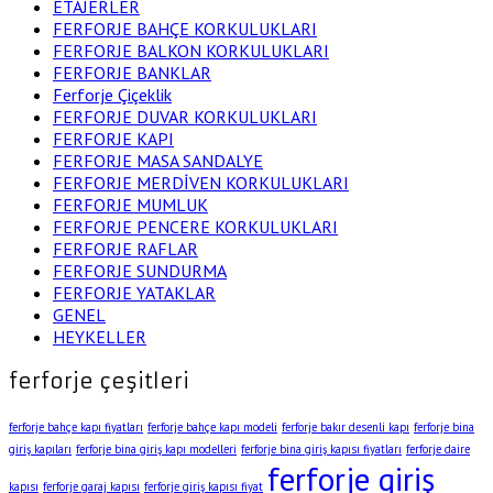
ETAJERLER
FERFORJE BAHÇE KORKULUKLARI
FERFORJE BALKON KORKULUKLARI
FERFORJE BANKLAR
Ferforje Çiçeklik
FERFORJE DUVAR KORKULUKLARI
FERFORJE KAPI
FERFORJE MASA SANDALYE
FERFORJE MERDİVEN KORKULUKLARI
FERFORJE MUMLUK
FERFORJE PENCERE KORKULUKLARI
FERFORJE RAFLAR
FERFORJE SUNDURMA
FERFORJE YATAKLAR
GENEL
HEYKELLER
ferforje çeşitleri
ferforje bahçe kapı fiyatları
ferforje bahçe kapı modeli
ferforje bakır desenli kapı
ferforje bina
giriş kapıları
ferforje bina giriş kapı modelleri
ferforje bina giriş kapısı fiyatları
ferforje daire
ferforje giriş
kapısı
ferforje garaj kapısı
ferforje giriş kapısı fiyat