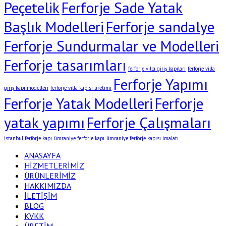
Peçetelik
Ferforje Sade Yatak
Başlık Modelleri
Ferforje sandalye
Ferforje Sundurmalar ve Modelleri
Ferforje tasarımları
ferforje villa giriş kapıları
ferforje villa
Ferforje Yapımı
giriş kapı modelleri
ferforje villa kapısı üretimi
Ferforje Yatak Modelleri
Ferforje
yatak yapımı
Ferforje Çalışmaları
istanbul ferforje kapı
ümraniye ferforje kapı
ümraniye ferforje kapısı imalatı
ANASAYFA
HİZMETLERİMİZ
ÜRÜNLERİMİZ
HAKKIMIZDA
İLETİŞİM
BLOG
KVKK