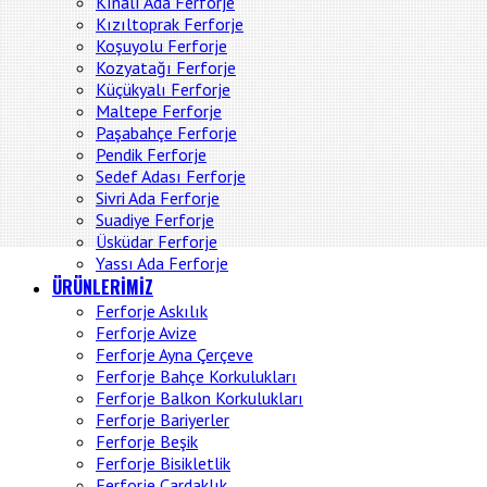
Kınalı Ada Ferforje
Kızıltoprak Ferforje
Koşuyolu Ferforje
Kozyatağı Ferforje
Küçükyalı Ferforje
Maltepe Ferforje
Paşabahçe Ferforje
Pendik Ferforje
Sedef Adası Ferforje
Sivri Ada Ferforje
Suadiye Ferforje
Üsküdar Ferforje
Yassı Ada Ferforje
ÜRÜNLERİMİZ
Ferforje Askılık
Ferforje Avize
Ferforje Ayna Çerçeve
Ferforje Bahçe Korkulukları
Ferforje Balkon Korkulukları
Ferforje Bariyerler
Ferforje Beşik
Ferforje Bisikletlik
Ferforje Çardaklık