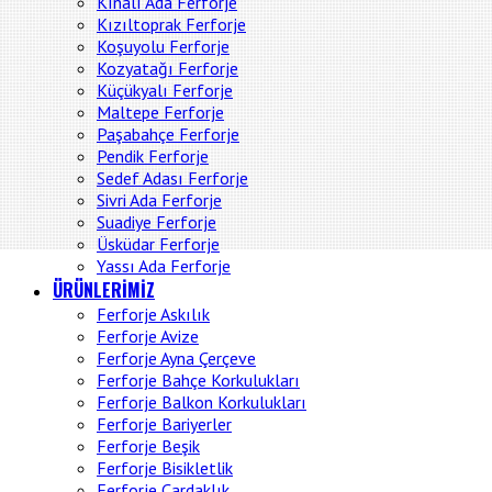
Kınalı Ada Ferforje
Kızıltoprak Ferforje
Koşuyolu Ferforje
Kozyatağı Ferforje
Küçükyalı Ferforje
Maltepe Ferforje
Paşabahçe Ferforje
Pendik Ferforje
Sedef Adası Ferforje
Sivri Ada Ferforje
Suadiye Ferforje
Üsküdar Ferforje
Yassı Ada Ferforje
ÜRÜNLERİMİZ
Ferforje Askılık
Ferforje Avize
Ferforje Ayna Çerçeve
Ferforje Bahçe Korkulukları
Ferforje Balkon Korkulukları
Ferforje Bariyerler
Ferforje Beşik
Ferforje Bisikletlik
Ferforje Çardaklık