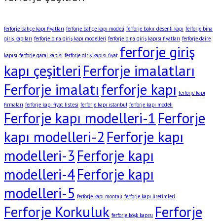
ferforje bahçe kapı fiyatları
ferforje bahçe kapı modeli
ferforje bakır desenli kapı
ferforje bina
giriş kapıları
ferforje bina giriş kapı modelleri
ferforje bina giriş kapısı fiyatları
ferforje daire
ferforje giriş
kapısı
ferforje garaj kapısı
ferforje giriş kapısı fiyat
kapı çeşitleri
Ferforje imalatları
Ferforje imalatı
ferforje kapı
ferforje kapı
firmaları
ferforje kapı fiyat listesi
ferforje kapı istanbul
ferforje kapı modeli
Ferforje kapı modelleri-1
Ferforje
kapı modelleri-2
Ferforje kapı
modelleri-3
Ferforje kapı
modelleri-4
Ferforje kapı
modelleri-5
ferforje kapı montajı
ferforje kapı üretimleri
Ferforje Korkuluk
Ferforje
ferforje köşk kapısı