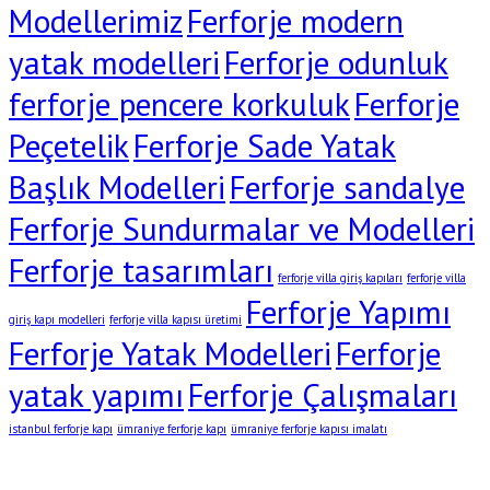
Modellerimiz
Ferforje modern
yatak modelleri
Ferforje odunluk
ferforje pencere korkuluk
Ferforje
Peçetelik
Ferforje Sade Yatak
Başlık Modelleri
Ferforje sandalye
Ferforje Sundurmalar ve Modelleri
Ferforje tasarımları
ferforje villa giriş kapıları
ferforje villa
Ferforje Yapımı
giriş kapı modelleri
ferforje villa kapısı üretimi
Ferforje Yatak Modelleri
Ferforje
yatak yapımı
Ferforje Çalışmaları
istanbul ferforje kapı
ümraniye ferforje kapı
ümraniye ferforje kapısı imalatı