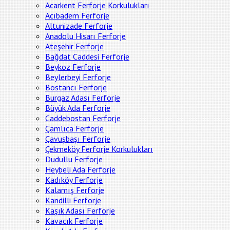
Acarkent Ferforje Korkulukları
Acıbadem Ferforje
Altunizade Ferforje
Anadolu Hisarı Ferforje
Ateşehir Ferforje
Bağdat Caddesi Ferforje
Beykoz Ferforje
Beylerbeyi Ferforje
Bostancı Ferforje
Burgaz Adası Ferforje
Büyük Ada Ferforje
Caddebostan Ferforje
Çamlıca Ferforje
Çavuşbaşı Ferforje
Çekmeköy Ferforje Korkulukları
Dudullu Ferforje
Heybeli Ada Ferforje
Kadıköy Ferforje
Kalamış Ferforje
Kandilli Ferforje
Kaşık Adası Ferforje
Kavacık Ferforje